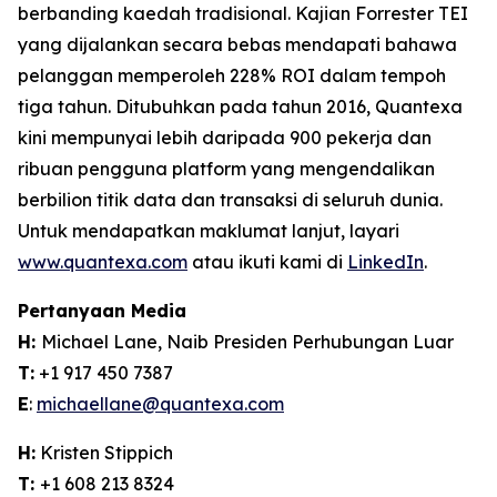
berbanding kaedah tradisional. Kajian Forrester TEI
yang dijalankan secara bebas mendapati bahawa
pelanggan memperoleh 228% ROI dalam tempoh
tiga tahun. Ditubuhkan pada tahun 2016, Quantexa
kini mempunyai lebih daripada 900 pekerja dan
ribuan pengguna platform yang mengendalikan
berbilion titik data dan transaksi di seluruh dunia.
Untuk mendapatkan maklumat lanjut, layari
www.quantexa.com
atau ikuti kami di
LinkedIn
.
Pertanyaan Media
H:
Michael Lane, Naib Presiden Perhubungan Luar
T:
+1 917 450 7387
E
:
michaellane@quantexa.com
H:
Kristen Stippich
T:
+1 608 213 8324