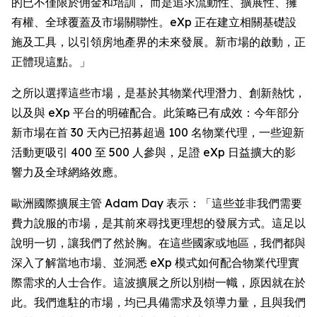
的已不僅限於佣金和培訓， 而是追求流動性、擴展性、擁
有權、全球覆蓋及市場關聯性。eXp 正在建立相關基礎設
施及工具，以引領房地產界的未來發展。新市場的啟動，正
正體現這點。」
之所以選擇這些市場，是基於其物業代理潛力、創新熱忱，
以及與 eXp 平台的明確配合。此策略已有成效：今年部分
新市場在首 30 天內已招募超過 100 名物業代理，一些迎新
活動更吸引 400 至 500 人參與，足證 eXp 日益擴大的影
響力及全球網絡效應。
歐洲國際擴展主管 Adam Day 表示：「這些並非我們需要
費力說服的市場，是其前來尋找更理想的發展方式。這足以
說明一切，讓我們了然於胸。在這些國家或地區，我們都與
深入了解當地市場、並洞悉 eXp 模式如何配合物業代理實
際需求的人士合作。這波擴展之所以別樹一幟，原因就在於
此。我們進駐的市場，均已具備需求及領導力量，且與我們