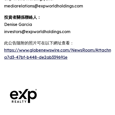
mediarelations@expworldholdings.com
投資者關係聯絡人：
Denise Garcia
investors@expworldholdings.com
此公告隨附的照片可在以下網址查看：
https://www.globenewswire.com/NewsRoom/Attachm
a7d3-47bf-b448-de2ab339691e