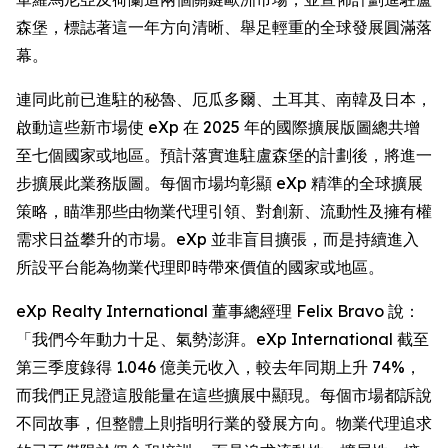
森堡，標誌著這一年方向清晰、舉足輕重的全球發展圓滿落
幕。
連同此前已進駐的秘魯、厄瓜多爾、土耳其、南韓及日本，
啟動這些新市場使 eXp 在 2025 年的國際擴展版圖總共增
至七個國家或地區。預計落實進駐盧森堡的計劃後，將進一
步擴展此業務版圖。每個市場均彰顯 eXp 精準的全球擴展
策略，瞄準那些由物業代理引領、對創新、流動性及擁有權
需求日益攀升的市場。eXp 並非盲目擴張，而是持續進入
所設平台能為物業代理即時帶來價值的國家或地區。
eXp Realty International 董事總經理 Felix Bravo 說：
「我們今年動力十足、氣勢澎湃。eXp International 截至
第三季度錄得 1.046 億美元收入，較去年同期上升 74%，
而我們正見證這股能量在這些擴展中顯現。每個市場都訴說
不同故事，但整體上則指明行業的發展方向。物業代理追求