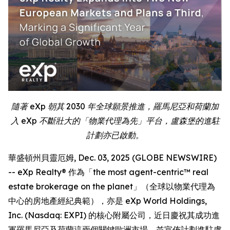
隨著 eXp 朝其 2030 年全球願景推進，羅馬尼亞和荷蘭加
入 eXp 不斷壯大的「物業代理為先」平台，盧森堡的進駐
計劃亦已啟動。
華盛頓州貝靈厄姆, Dec. 03, 2025 (GLOBE NEWSWIRE)
-- eXp Realty® 作為「the most agent-centric™ real
estate brokerage on the planet」（全球以物業代理為
中心的房地產經紀典範），亦是 eXp World Holdings,
Inc. (Nasdaq: EXPI) 的核心附屬公司，近日慶祝其成功進
軍羅馬尼亞及荷蘭這兩個關鍵歐洲市場，並宣佈計劃進駐盧