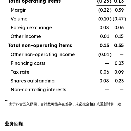
Total operating items
(0.23
)
0.13
Margin
(0.22
)
0.39
Volume
(0.10
)
(0.47
)
Foreign exchange
0.08
0.06
Other income
0.01
0.15
Total non-operating items
0.13
0.35
Other non-operating income
(0.01
)
—
Financing costs
—
0.03
Tax rate
0.06
0.09
Shares outstanding
0.08
0.23
Non-controlling interests
—
—
**
由于四舍五入原因，合计数可能存在差异，未必完全相加或重新计算一致
业务回顾