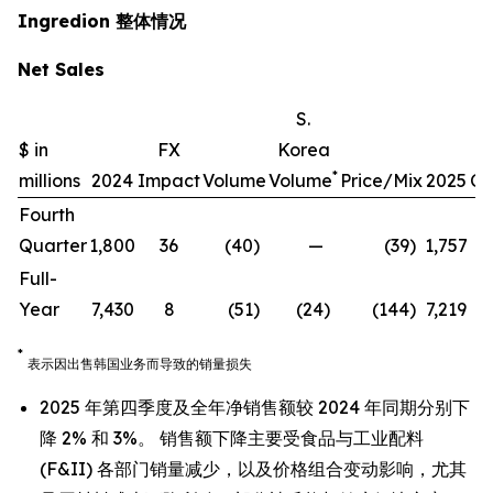
Ingredion 整体情况
Net Sales
S.
$ in
FX
Korea
*
millions
2024
Impact
Volume
Volume
Price/Mix
2025
Ch
Fourth
Quarter
1,800
36
(40
)
—
(39
)
1,757
(
Full-
Year
7,430
8
(51
)
(24
)
(144
)
7,219
(
*
表示因出售韩国业务而导致的销量损失
2025 年第四季度及全年净销售额较 2024 年同期分别下
降 2% 和 3%。 销售额下降主要受食品与工业配料
(F&II) 各部门销量减少，以及价格组合变动影响，尤其