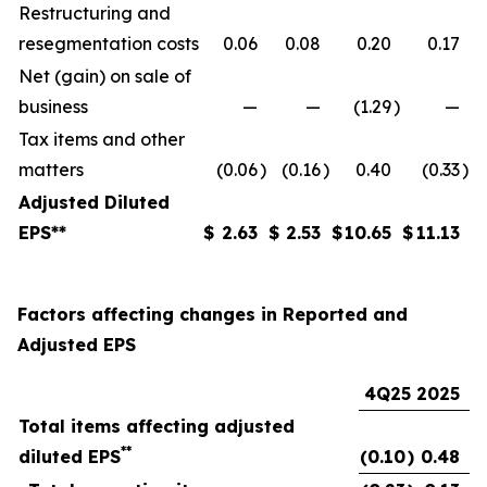
Restructuring and
resegmentation costs
0.06
0.08
0.20
0.17
Net (gain) on sale of
business
—
—
(1.29
)
—
Tax items and other
matters
(0.06
)
(0.16
)
0.40
(0.33
)
Adjusted Diluted
EPS**
$
2.63
$
2.53
$
10.65
$
11.13
Factors affecting changes in Reported and
Adjusted EPS
4Q25
2025
Total items affecting adjusted
**
diluted EPS
(0.10
)
0.48