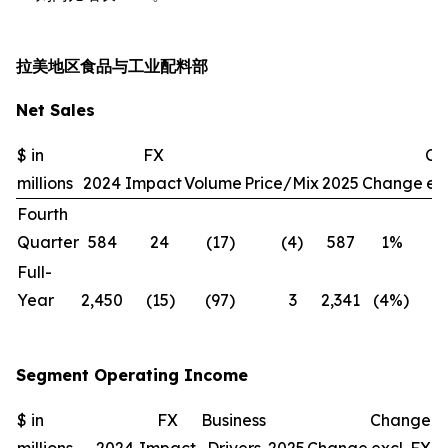
拉美地区食品与工业配料部
Net Sales
$ in
FX
Ch
millions
2024
Impact
Volume
Price/Mix
2025
Change
exc
Fourth
Quarter
584
24
(17
)
(4
)
587
1
%
(
Full-
Year
2,450
(15
)
(97
)
3
2,341
(4
%)
(
Segment Operating Income
$ in
FX
Business
Change