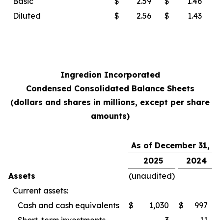
Basic
$
2.59
$
1.46
Diluted
$
2.56
$
1.43
Ingredion Incorporated
Condensed Consolidated Balance Sheets
(dollars and shares in millions, except per share
amounts)
As of December 31,
2025
2024
Assets
(unaudited)
Current assets:
Cash and cash equivalents
$
1,030
$
997