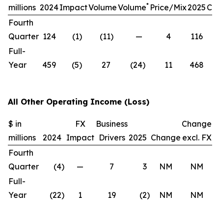
*
millions
2024
Impact
Volume
Volume
Price/Mix
2025
Ch
Fourth
Quarter
124
(1
)
(11
)
—
4
116
(6
Full-
Year
459
(5
)
27
(24
)
11
468
2
All Other Operating Income (Loss)
$ in
FX
Business
Change
millions
2024
Impact
Drivers
2025
Change
excl. FX
Fourth
Quarter
(4
)
—
7
3
NM
NM
Full-
Year
(22
)
1
19
(2
)
NM
NM