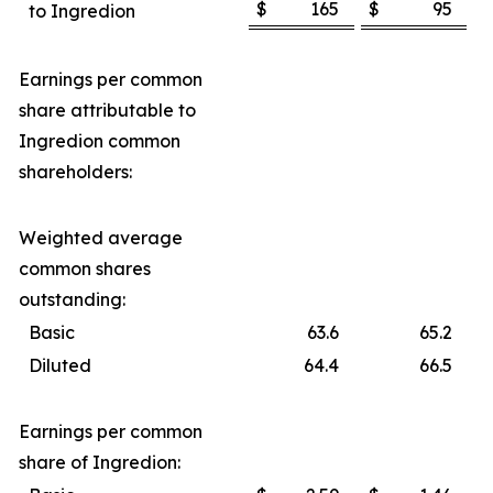
$
165
$
95
to Ingredion
Earnings per common
share attributable to
Ingredion common
shareholders:
Weighted average
common shares
outstanding:
Basic
63.6
65.2
Diluted
64.4
66.5
Earnings per common
share of Ingredion: