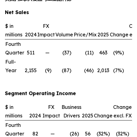
Net Sales
$ in
FX
Ch
millions
2024
Impact
Volume
Price/Mix
2025
Change
exc
Fourth
Quarter
511
—
(37
)
(11
)
463
(9
%)
(9
Full-
Year
2,155
(9
)
(87
)
(46
)
2,013
(7
%)
(6
Segment Operating Income
$ in
FX
Business
Change
millions
2024
Impact
Drivers
2025
Change
excl. FX
Fourth
Quarter
82
—
(26
)
56
(32
%)
(32
%)