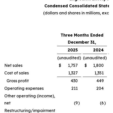
Condensed Consolidated Statem
(dollars and shares in millions, exc
Three Months Ended
C
December 31,
2025
2024
(unaudited)
(unaudited)
Net sales
$
1,757
$
1,800
Cost of sales
1,327
1,351
Gross profit
430
449
Operating expenses
211
204
Other operating (income),
net
(9
)
(6
)
Restructuring/impairment