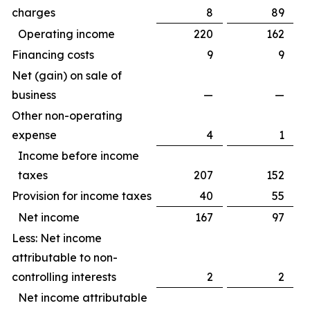
charges
8
89
Operating income
220
162
Financing costs
9
9
Net (gain) on sale of
business
—
—
Other non-operating
expense
4
1
Income before income
taxes
207
152
Provision for income taxes
40
55
Net income
167
97
Less: Net income
attributable to non-
controlling interests
2
2
Net income attributable