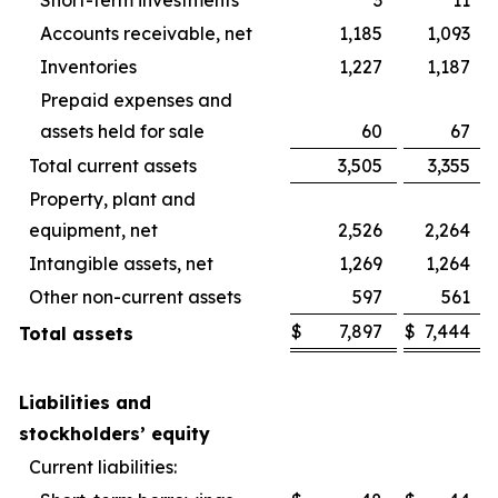
Short-term investments
3
11
Accounts receivable, net
1,185
1,093
Inventories
1,227
1,187
Prepaid expenses and
assets held for sale
60
67
Total current assets
3,505
3,355
Property, plant and
equipment, net
2,526
2,264
Intangible assets, net
1,269
1,264
Other non-current assets
597
561
$
7,897
$
7,444
Total assets
Liabilities and
stockholders’ equity
Current liabilities: