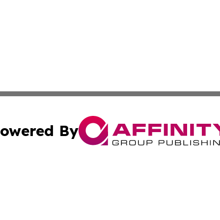
owered By
ubmit Press Release
Terms & Conditions
Copyright/DMCA
nc. dba Affinity Group Publishing & Industry Watch Kentu
Cookie Settings / Your Privacy Choices