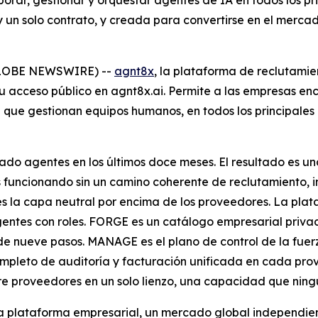
porar, gestionar y orquestar agentes de IA en todos los 
 y un solo contrato, y creada para convertirse en el merc
GLOBE NEWSWIRE) --
agnt8x
, la plataforma de reclutamie
u acceso público en agnt8x.ai. Permite a las empresas enco
que gestionan equipos humanos, en todos los principales
nzado agentes en los últimos doce meses. El resultado es 
funcionando sin un camino coherente de reclutamiento, inc
 la capa neutral por encima de los proveedores. La plata
entes con roles. FORGE es un catálogo empresarial privad
e nueve pasos. MANAGE es el plano de control de la fuerz
completo de auditoría y facturación unificada en cada pr
proveedores en un solo lienzo, una capacidad que ning
la plataforma empresarial, un mercado global independie