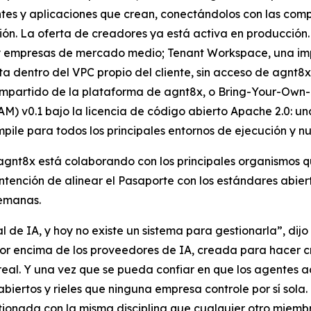
ntes y aplicaciones que crean, conectándolos con las com
ón. La oferta de creadores ya está activa en producción.
s y empresas de mercado medio; Tenant Workspace, una im
dentro del VPC propio del cliente, sin acceso de agnt8x a
mpartido de la plataforma de agnt8x, o Bring-Your-Own-Ke
M) v0.1 bajo la licencia de código abierto Apache 2.0: una
pile para todos los principales entornos de ejecución y 
 agnt8x está colaborando con los principales organismos
 intención de alinear el Pasaporte con los estándares abi
semanas.
 de IA, y hoy no existe un sistema para gestionarla”, di
or encima de los proveedores de IA, creada para hacer cr
eal. Y una vez que se pueda confiar en que los agentes act
abiertos y rieles que ninguna empresa controle por sí sol
ionada con la misma disciplina que cualquier otro miembr