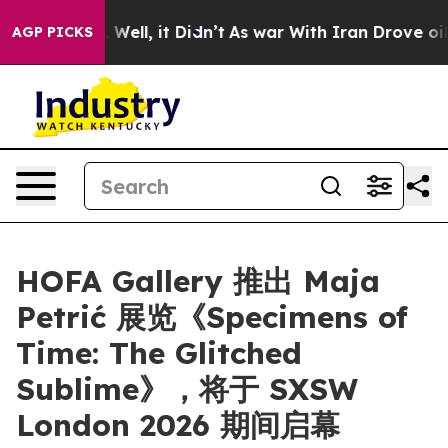
nd 40%. Well, it Didn’t
As war With Iran Drove oil P
AGP PICKS
HOFA Gallery 推出 Maja
Petrić 展览《Specimens of
Time: The Glitched
Sublime》，将于 SXSW
London 2026 期间启幕