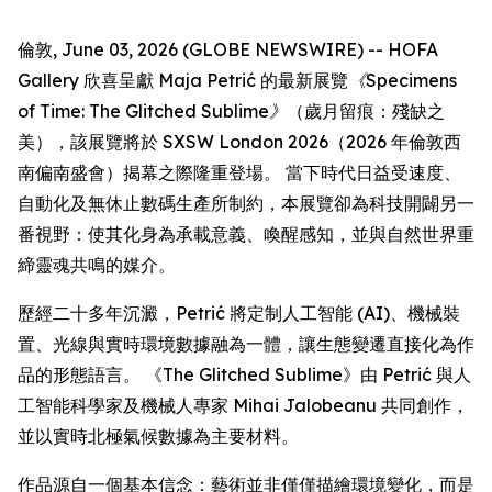
倫敦, June 03, 2026 (GLOBE NEWSWIRE) -- HOFA
Gallery 欣喜呈獻 Maja Petrić 的最新展覽
《Specimens
of Time: The Glitched Sublime》
（歲月留痕：殘缺之
美），該展覽將於 SXSW London 2026（2026 年倫敦西
南偏南盛會）揭幕之際隆重登場。 當下時代日益受速度、
自動化及無休止數碼生產所制約，本展覽卻為科技開闢另一
番視野：使其化身為承載意義、喚醒感知，並與自然世界重
締靈魂共鳴的媒介。
歷經二十多年沉澱，Petrić 將定制人工智能 (AI)、機械裝
置、光線與實時環境數據融為一體，讓生態變遷直接化為作
品的形態語言。 《The Glitched Sublime》由 Petrić 與人
工智能科學家及機械人專家 Mihai Jalobeanu 共同創作，
並以實時北極氣候數據為主要材料。
作品源自一個基本信念：藝術並非僅僅描繪環境變化，而是