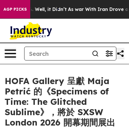
und 40%. Well, it Didn’t
As war With Iran Drove oil P
AGP PICKS
HOFA Gallery 呈獻 Maja
Petrić 的《Specimens of
Time: The Glitched
Sublime》，將於 SXSW
London 2026 開幕期間展出