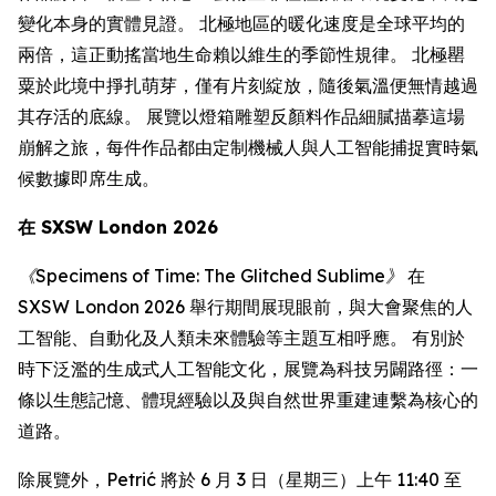
變化本身的實體見證。 北極地區的暖化速度是全球平均的
兩倍，這正動搖當地生命賴以維生的季節性規律。 北極罌
粟於此境中掙扎萌芽，僅有片刻綻放，隨後氣溫便無情越過
其存活的底線。 展覽以燈箱雕塑反顏料作品細膩描摹這場
崩解之旅，每件作品都由定制機械人與人工智能捕捉實時氣
候數據即席生成。
在 SXSW London 2026
《Specimens of Time: The Glitched Sublime》
在
SXSW London 2026 舉行期間展現眼前，與大會聚焦的人
工智能、自動化及人類未來體驗等主題互相呼應。 有別於
時下泛濫的生成式人工智能文化，展覽為科技另闢路徑：一
條以生態記憶、體現經驗以及與自然世界重建連繫為核心的
道路。
除展覽外，Petrić 將於 6 月 3 日（星期三）上午 11:40 至