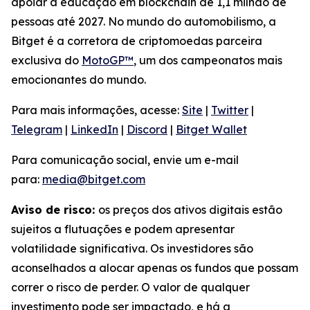
apoiar a educação em blockchain de 1,1 milhão de
pessoas até 2027. No mundo do automobilismo, a
Bitget é a corretora de criptomoedas parceira
exclusiva do
MotoGP™
, um dos campeonatos mais
emocionantes do mundo.
Para mais informações, acesse:
Site
|
Twitter
|
Telegram
|
LinkedIn
|
Discord
|
Bitget Wallet
Para comunicação social, envie um e-mail
para:
media@bitget.com
Aviso de risco:
os preços dos ativos digitais estão
sujeitos a flutuações e podem apresentar
volatilidade significativa. Os investidores são
aconselhados a alocar apenas os fundos que possam
correr o risco de perder. O valor de qualquer
investimento pode ser impactado, e há a