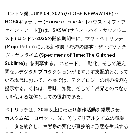
ロンドン発, June 04, 2026 (GLOBE NEWSWIRE) --
HOFAギャラリー (House of Fine Art [ハウス・オブ・フ
ァイン・アート]) は、SXSW (サウス・バイ・サウスウエ
スト) ロンドン2026の開催期間中に、マヤ・ペトリッチ
(Maja Petrić) による新作展『
時間の標本：ザ・グリッチ
ド・サブライム
(Specimens of Time: The Glitched
Sublime)』を開幕する。 スピード、自動化、そして絶え
間ないデジタルプロダクションがますます支配的となって
いる現代において、本展では、テクノロジーの別の役割を
提示する。それは、意味、知覚、そして自然界とのつなが
りを伝える媒体としての役割である。
ペトリッチは、20年以上にわたり創作活動を発展させ、
カスタムAI、ロボット、光、そしてリアルタイムの環境
データを統合し、生態系の変化が直接的に形態を生成する