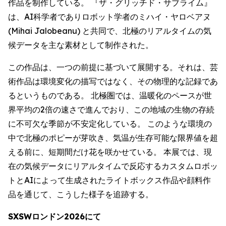
作品を制作している。 『ザ・グリッチド・サブライム』
は、AI科学者でありロボット学者のミハイ・ヤロベアヌ
(Mihai Jalobeanu) と共同で、北極のリアルタイムの気
候データを主な素材として制作された。
この作品は、一つの前提に基づいて展開する。それは、芸
術作品は環境変化の描写ではなく、その物理的な記録であ
るというものである。 北極圏では、温暖化のペースが世
界平均の2倍の速さで進んでおり、この地域の生物の存続
に不可欠な季節が不安定化している。 このような環境の
中で北極のポピーが芽吹き、気温が生存可能な限界値を超
える前に、短期間だけ花を咲かせている。 本展では、現
在の気候データにリアルタイムで反応するカスタムロボッ
トとAIによって生成されたライトボックス作品や顔料作
品を通じて、こうした様子を追跡する。
SXSWロンドン2026にて