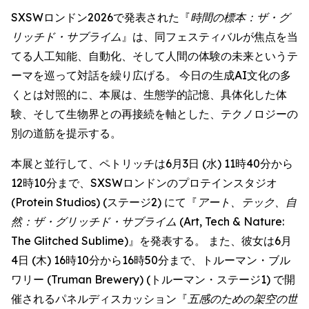
SXSWロンドン2026で発表された『
時間の標本：ザ・グ
リッチド・サブライム
』は、同フェスティバルが焦点を当
てる人工知能、自動化、そして人間の体験の未来というテ
ーマを巡って対話を繰り広げる。 今日の生成AI文化の多
くとは対照的に、本展は、生態学的記憶、具体化した体
験、そして生物界との再接続を軸とした、テクノロジーの
別の道筋を提示する。
本展と並行して、ペトリッチは6月3日 (水) 11時40分から
12時10分まで、SXSWロンドンのプロテインスタジオ
(Protein Studios) (ステージ2) にて『
アート、テック、自
然：ザ・グリッチド・サブライム
(Art, Tech & Nature:
The Glitched Sublime)』を発表する。 また、彼女は6月
4日 (木) 16時10分から16時50分まで、トルーマン・ブル
ワリー (Truman Brewery) (トルーマン・ステージ1) で開
催されるパネルディスカッション『
五感のための架空の世