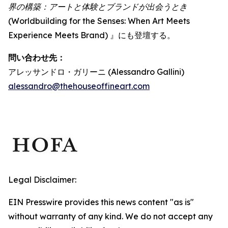
界の構築：アートと体験とブランドが出会うとき
(Worldbuilding for the Senses: When Art Meets
Experience Meets Brand) 』にも登壇する。
問い合わせ先：
アレッサンドロ・ガリーニ (Alessandro Gallini)
alessandro@thehouseoffineart.com
Legal Disclaimer:
EIN Presswire provides this news content "as is"
without warranty of any kind. We do not accept any