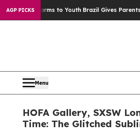
to Abate Harms to Youth
Brazil Gives Parents Soc
AGP PICKS
Menu
HOFA Gallery, SXSW 
Time: The Glitched Su