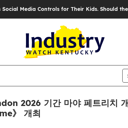
ial Media Controls for Their Kids. Should the US?
London 2026 기간 마야 페트리치 
blime》 개최